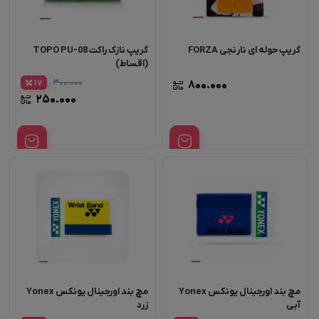
گریپ حوله ای نارنجی FORZA
گریپ نازک راکت TOPO PU-08
(اقساط)
۳۰۰.۰۰۰
17
۸۰۰.۰۰۰
۲۵۰.۰۰۰
مچ بند اورجینال یونکس Yonex
مچ بند اورجینال یونکس Yonex
آبی
زرد