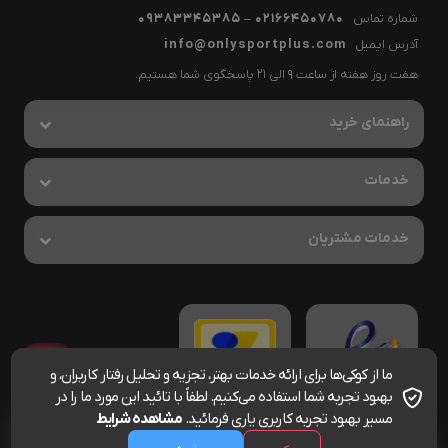
آورد برنده است. در ادامه با ابزار و لوازم جانبی این ورزش آشنا می‌شوید:
شماره تماس
02166450780 – 09383345385
آدرس ایمیل
info@onlysportplus.com
هفت روز هفته از ساعت 9 الی 21 پاسخگوی شما هستیم.
راهنمای خرید
خدمات
خدمات مشتریان
زه راکت
یکی از دغدغه‌های بازیکن در تنیس تهیه لوازم جانبی راکت آن است. بماند
ما از کوکی‌ها برای ارائه خدمات بهتر، تجزیه و تحلیل رفتار کاربران، و
که بعضی‌ها آنقدر شوق‌زده هستند که حتی پیش از آغاز آموزش و بدون
بهبود تجربه شما استفاده می‌کنیم. لطفاً با تائید این مورد ما را در
تحقیق اقدام به خرید راکتی می‌کنند که در اغلب موارد باید آن را کنار
مسیر بهبود تجربه کاربری یاری فرمائید.
مشاهده شرایط
بگذارند و سراغ گزینه مناسب بروند.
0